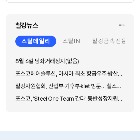
철강뉴스
스틸데일리
스틸IN
철강금속신문
8월 6일 당좌거래정지(없음)
포스코에어솔루션, 아시아 최초 항공우주·방산용 고순도 가스 소재분야 글로벌 스탠다드 인증 획득
철강자원협회, 산업부·기후부·kiet 방문… 철스크랩 제도개선 건의
포스코, 'Steel One Team 간다' 동반성장지원단 지역기업 지원 결실
동국씨엠, 생산 현장 문 열었다...가족 초청 행사 개최
美 컴포짓 가격 2주 연속 횡보
日 철 스크랩 가격 지표 4주 연속 하락