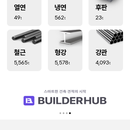
열연
냉연
후판
49
562
23
철근
형강
강관
5,565
5,578
4,093