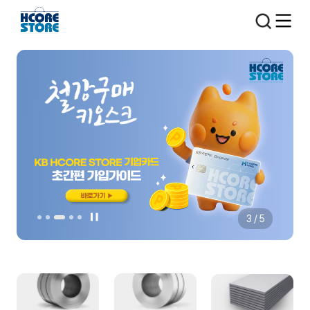
3
/ 5